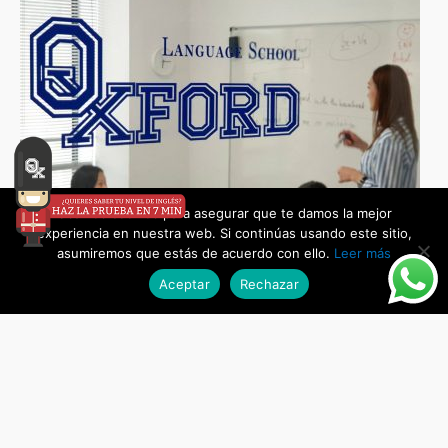
Usamos cookies para asegurar que te damos la mejor
experiencia en nuestra web. Si continúas usando este sitio,
asumiremos que estás de acuerdo con ello.
Leer más
Aceptar
Rechazar
Intensivos