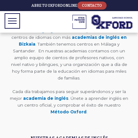
ABRE TU OXFORD
ONLINE
CONTACTO
TRABAJAMOS PARA SER LA MEJOR ACADEMIA DE
INGLÉS
Oxford Language School
es hoy en día la red de
centros de idiomas con más
academias de inglés en
Bizkaia
. También tenemos centros en Málaga y
Santander. En nuestras academias contamos con un
amplio equipo de cientos de profesores nativos, con
nivel nativo y bilingües, y una organización que a día de
hoy forma parte de la educación en idiomas para miles
de familias.
Cada día trabajamos para seguir superándonos y ser la
mejor
academia de inglés
. Únete a aprender inglés en
un centro oficial, y comprobar el éxito de nuestro
Método Oxford
.